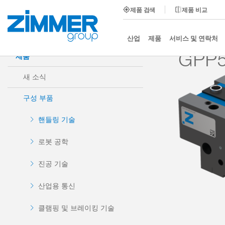
제품 검색
제품 비교
시작
제품
구성 부품
핸들링 기술
2-조 평행
산업
제품
서비스 및 연락처
GPP5
제품
새 소식
구성 부품
핸들링 기술
로봇 공학
진공 기술
산업용 통신
클램핑 및 브레이킹 기술