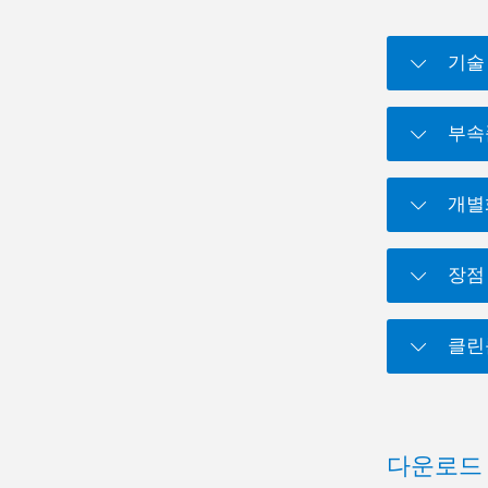
기술
부속
개별
장점
클린
다운로드