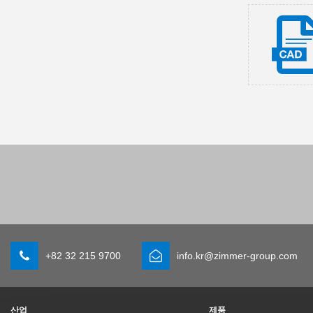
+82 32 215 9700
info.kr@zimmer-group.com
산업
제품