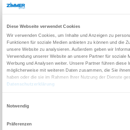
기술 데이터
Diese Webseite verwendet Cookies
부속품
Wir verwenden Cookies, um Inhalte und Anzeigen zu persona
Funktionen für soziale Medien anbieten zu können und die Zug
unsere Website zu analysieren. Außerdem geben wir Informat
개별화
Verwendung unserer Website an unsere Partner für soziale 
Werbung und Analysen weiter. Unsere Partner führen diese 
장점 세부 정보
möglicherweise mit weiteren Daten zusammen, die Sie ihnen 
haben oder die sie im Rahmen Ihrer Nutzung der Dienste g
Datenschutzerklärung
클린룸 적합성 인증서
Einwilligungsauswahl
Notwendig
다운로드
Präferenzen