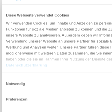
부속품
Diese Webseite verwendet Cookies
Wir verwenden Cookies, um Inhalte und Anzeigen zu persona
Funktionen für soziale Medien anbieten zu können und die Zug
개별화
unsere Website zu analysieren. Außerdem geben wir Informat
Verwendung unserer Website an unsere Partner für soziale 
Werbung und Analysen weiter. Unsere Partner führen diese 
장점 세부 정보
möglicherweise mit weiteren Daten zusammen, die Sie ihnen 
haben oder die sie im Rahmen Ihrer Nutzung der Dienste g
클린룸 적합성 인증서
Datenschutzerklärung
Einwilligungsauswahl
다운로드
Notwendig
Präferenzen
PDF 데이터시트