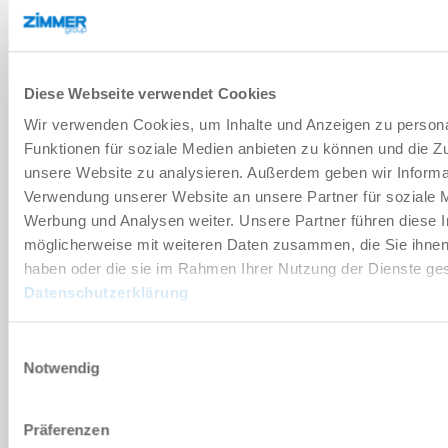
기술 데이터
Diese Webseite verwendet Cookies
부속품
Wir verwenden Cookies, um Inhalte und Anzeigen zu persona
Funktionen für soziale Medien anbieten zu können und die Zug
unsere Website zu analysieren. Außerdem geben wir Informat
개별화
Verwendung unserer Website an unsere Partner für soziale 
Werbung und Analysen weiter. Unsere Partner führen diese 
장점 세부 정보
möglicherweise mit weiteren Daten zusammen, die Sie ihnen 
haben oder die sie im Rahmen Ihrer Nutzung der Dienste g
Datenschutzerklärung
클린룸 적합성 인증서
Einwilligungsauswahl
Notwendig
다운로드
Präferenzen