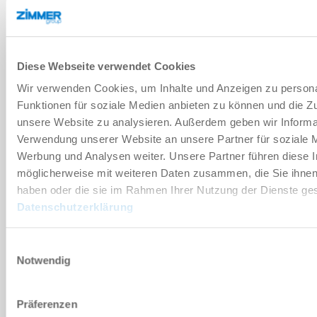
기술 데이터
Diese Webseite verwendet Cookies
부속품
Wir verwenden Cookies, um Inhalte und Anzeigen zu persona
Funktionen für soziale Medien anbieten zu können und die Zug
unsere Website zu analysieren. Außerdem geben wir Informat
개별화
Verwendung unserer Website an unsere Partner für soziale 
Werbung und Analysen weiter. Unsere Partner führen diese 
장점 세부 정보
möglicherweise mit weiteren Daten zusammen, die Sie ihnen 
haben oder die sie im Rahmen Ihrer Nutzung der Dienste g
Datenschutzerklärung
클린룸 적합성 인증서
Einwilligungsauswahl
Notwendig
다운로드
Präferenzen