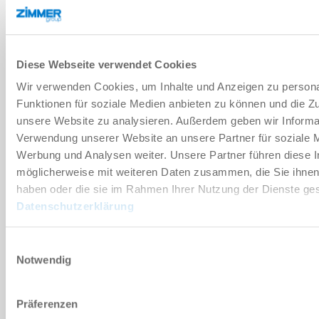
기술 데이터
Diese Webseite verwendet Cookies
부속품
Wir verwenden Cookies, um Inhalte und Anzeigen zu persona
Funktionen für soziale Medien anbieten zu können und die Zug
unsere Website zu analysieren. Außerdem geben wir Informat
개별화
Verwendung unserer Website an unsere Partner für soziale 
Werbung und Analysen weiter. Unsere Partner führen diese 
장점 세부 정보
möglicherweise mit weiteren Daten zusammen, die Sie ihnen 
haben oder die sie im Rahmen Ihrer Nutzung der Dienste g
Datenschutzerklärung
클린룸 적합성 인증서
Einwilligungsauswahl
Notwendig
다운로드
Präferenzen