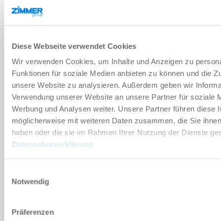
기술 데이터
Diese Webseite verwendet Cookies
부속품
Wir verwenden Cookies, um Inhalte und Anzeigen zu persona
Funktionen für soziale Medien anbieten zu können und die Zug
unsere Website zu analysieren. Außerdem geben wir Informat
개별화
Verwendung unserer Website an unsere Partner für soziale 
Werbung und Analysen weiter. Unsere Partner führen diese 
장점 세부 정보
möglicherweise mit weiteren Daten zusammen, die Sie ihnen 
haben oder die sie im Rahmen Ihrer Nutzung der Dienste g
Datenschutzerklärung
클린룸 적합성 인증서
Einwilligungsauswahl
Notwendig
다운로드
Präferenzen