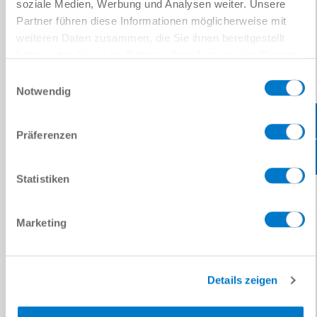
soziale Medien, Werbung und Analysen weiter. Unsere
Partner führen diese Informationen möglicherweise mit
주
*
weiteren Daten zusammen, die Sie ihnen bereitgestellt
메시지
haben oder die sie im Rahmen Ihrer Nutzung der Dienste
gesammelt haben.
Datenschutzerklärung
Einwilligungsauswahl
메시지
*
Notwendig
캡차
Präferenzen
Statistiken
개인정보처리방침
을 읽었으며 이에 동의합니다.
*
Marketing
제출
Details zeigen