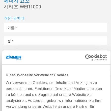
에너지 요소
시리즈 WER1000
개인 데이터
이름
*
성
*
이메일 주소
*
회사
*
Diese Webseite verwendet Cookies
위치
*
Wir verwenden Cookies, um Inhalte und Anzeigen zu
personalisieren, Funktionen für soziale Medien anbieten
국가
*
zu können und die Zugriffe auf unsere Website zu
analysieren. Außerdem geben wir Informationen zu Ihrer
Verwendung unserer Website an unsere Partner für
우편번호
*