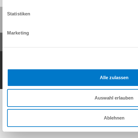
Deze pagina delen:
Statistiken
Marketing
AV
Gegevensbescherming
Impressum
Contact
Copyright © ZIMMER GROUP 2026
Alle zulassen
Auswahl erlauben
Ablehnen