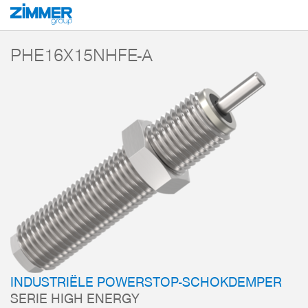
Start
Producten
Componenten
Dempingstechniek
PowerStop, indust
PHE16X15NHFE-A
INDUSTRIËLE POWERSTOP-SCHOKDEMPER
SERIE HIGH ENERGY