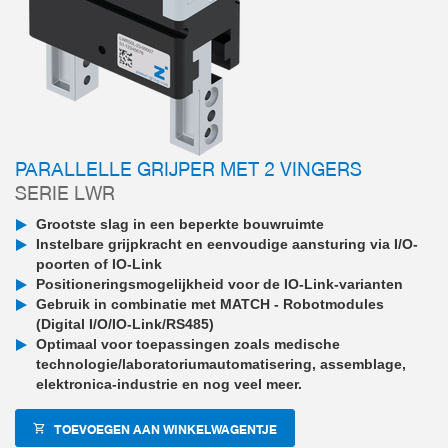
PARALLELLE GRIJPER MET 2 VINGERS
SERIE LWR
Grootste slag in een beperkte bouwruimte
Instelbare grijpkracht en eenvoudige aansturing via I/O-
poorten of IO-Link
Positioneringsmogelijkheid voor de IO-Link-varianten
Gebruik in combinatie met MATCH - Robotmodules
(Digital I/O/IO-Link/RS485)
Optimaal voor toepassingen zoals medische
technologie/laboratoriumautomatisering, assemblage,
elektronica-industrie en nog veel meer.
TOEVOEGEN AAN WINKELWAGENTJE