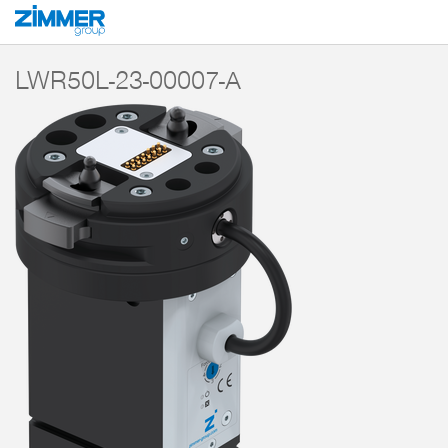
Start
Producten
Componenten
Robotica
MATCH - End-of-Arm-Ecosy
LWR50L-23-00007-A