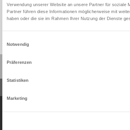
CAD-gegevens downloaden
Verwendung unserer Website an unsere Partner für soziale 
Partner führen diese Informationen möglicherweise mit weite
Downloaden
haben oder die sie im Rahmen Ihrer Nutzung der Dienste g
Einwilligungsauswahl
Notwendig
Deze pagina delen:
Präferenzen
Statistiken
Marketing
AV
Gegevensbescherming
Impressum
Contact
Copyright © ZIMMER GROUP 2026