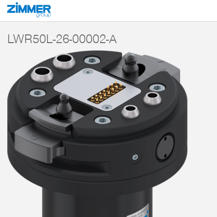
Start
Producten
Componenten
Robotica
MATCH - End-of-Arm-Ecosy
LWR50L-26-00002-A