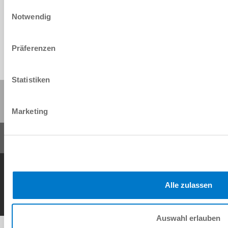
Einwilligungsauswahl
Download
Notwendig
Präferenzen
Statistiken
Share this page:
Marketing
General Terms and Conditions
Data Protection Policy
Imprint
Contact
Copyright © ZIMMER GROUP 2026
Alle zulassen
Auswahl erlauben