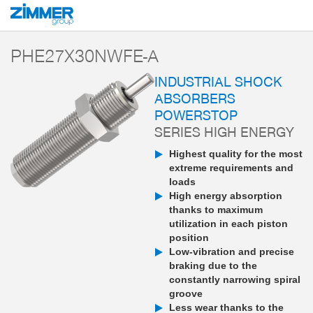
Start
Products
Components
Damping technology
PowerStop industri
PHE27X30NWFE-A
INDUSTRIAL SHOCK
ABSORBERS
POWERSTOP
SERIES HIGH ENERGY
Highest quality for the most
extreme requirements and
loads
High energy absorption
thanks to maximum
utilization in each piston
position
Low-vibration and precise
braking due to the
constantly narrowing spiral
groove
Less wear thanks to the