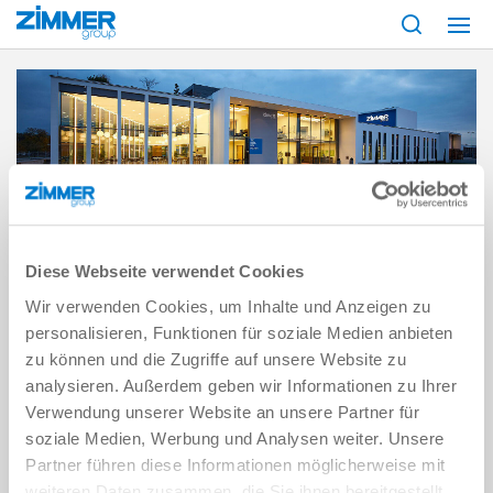
Start
General Terms and Conditions
GENERAL TERMS AND
Diese Webseite verwendet Cookies
CONDITIONS
Wir verwenden Cookies, um Inhalte und Anzeigen zu
SMALL PRINT. FEEL FREE TO ENLARGE IT.
personalisieren, Funktionen für soziale Medien anbieten
zu können und die Zugriffe auf unsere Website zu
Find out about the General Terms and Conditions of Sale and
analysieren. Außerdem geben wir Informationen zu Ihrer
Delivery of the individual companies which are united under the
umbrella of the Zimmer Group.
Verwendung unserer Website an unsere Partner für
You have the choice to read them here or to download them as a
soziale Medien, Werbung und Analysen weiter. Unsere
PDF.
Partner führen diese Informationen möglicherweise mit
weiteren Daten zusammen, die Sie ihnen bereitgestellt