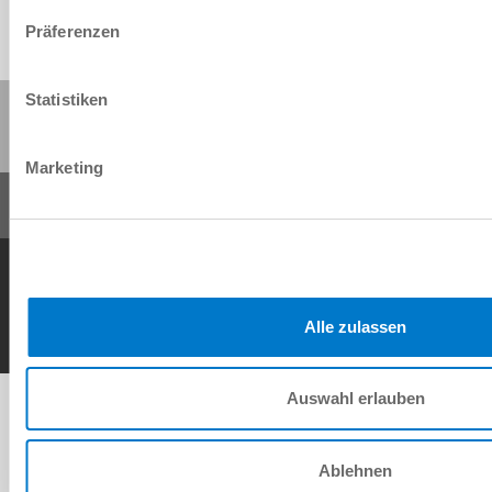
Präferenzen
Statistiken
Share this page:
Marketing
General Terms and Conditions
Data Protection Policy
Imprint
Contact
Copyright © ZIMMER GROUP 2026
Alle zulassen
Auswahl erlauben
Ablehnen