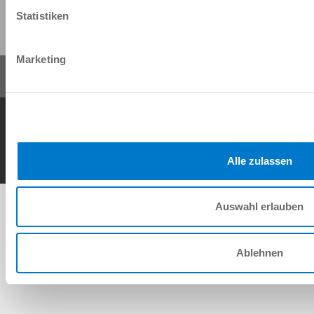
Share this page:
Statistiken
Marketing
General Terms and Conditions
Data Protection Policy
Imprint
Contact
Copyright © ZIMMER GROUP 2026
Alle zulassen
Auswahl erlauben
Ablehnen