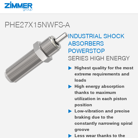
Start
Products
Components
Damping technology
PowerStop industri
PHE27X15NWFS-A
INDUSTRIAL SHOCK
ABSORBERS
POWERSTOP
SERIES HIGH ENERGY
Highest quality for the most
extreme requirements and
loads
High energy absorption
thanks to maximum
utilization in each piston
position
Low-vibration and precise
braking due to the
constantly narrowing spiral
groove
Less wear thanks to the