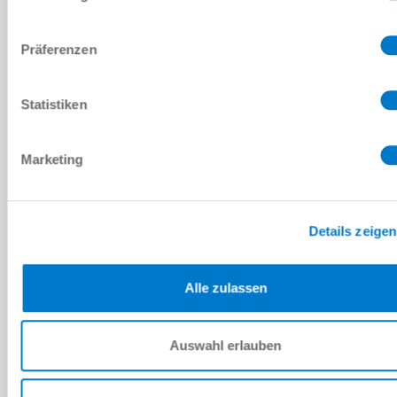
220 [N]
Präferenzen
LSX25-200
Statistiken
200 [mm]
Marketing
265 [N]
220 [N]
Details zeigen
Alle zulassen
INSTALLATION SIZE: LSX40
LSX40-100
Auswahl erlauben
100 [mm]