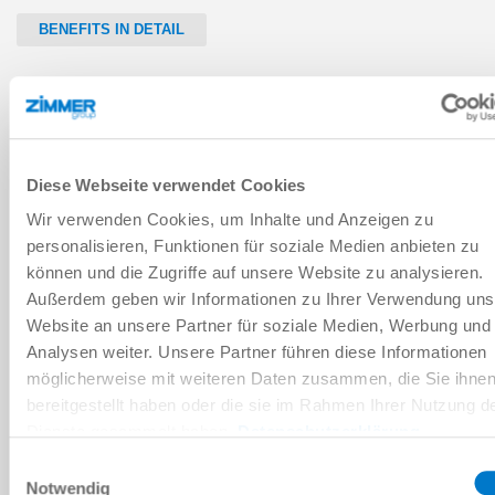
BENEFITS IN DETAIL
INSTALLATION SIZE: LSX25
LSX25-50
Diese Webseite verwendet Cookies
50 [mm]
Wir verwenden Cookies, um Inhalte und Anzeigen zu
personalisieren, Funktionen für soziale Medien anbieten zu
265 [N]
können und die Zugriffe auf unsere Website zu analysieren.
Außerdem geben wir Informationen zu Ihrer Verwendung uns
220 [N]
Website an unsere Partner für soziale Medien, Werbung und
Analysen weiter. Unsere Partner führen diese Informationen
LSX25-100
möglicherweise mit weiteren Daten zusammen, die Sie ihne
bereitgestellt haben oder die sie im Rahmen Ihrer Nutzung d
100 [mm]
Dienste gesammelt haben.
Datenschutzerklärung
Einwilligungsauswahl
265 [N]
Notwendig