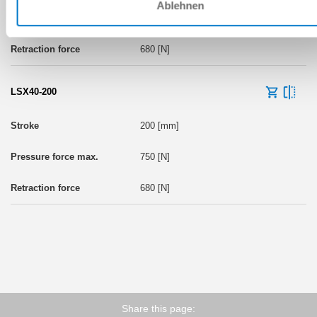
Ablehnen
750 [N]
680 [N]
LSX40-200
200 [mm]
750 [N]
680 [N]
Share this page: