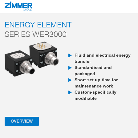
Start
Products
Components
Robotics
Energy Elements
WER3000
ENERGY ELEMENT
SERIES WER3000
Fluid and electrical energy
transfer
Standardised and
packaged
Short set up time for
maintenance work
Custom-specifically
modifiable
OVERVIEW