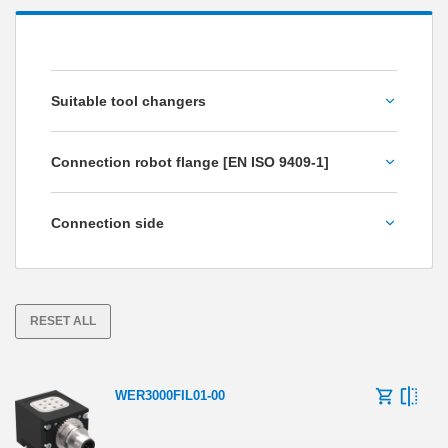
Suitable tool changers
WPR5000
Connection robot flange [EN ISO 9409-1]
WWR1000
TK 100
Connection side
TK 125
Fixed part
TK 160
Loose part
TK 200
RESET ALL
WER3000FIL01-00