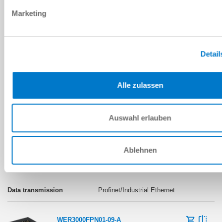
Profibus
Marketing
WER3000FPN01-00
Detail
Alle zulassen
Profinet/Industrial Ethernet
Auswahl erlauben
WER3000LPN01-00
Ablehnen
Profinet/Industrial Ethernet
WER3000FPN01-09-A