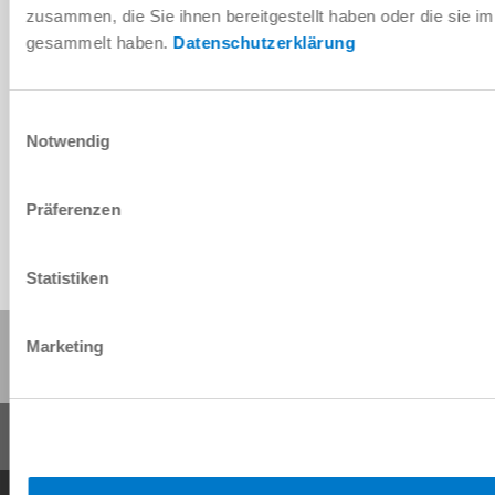
ISO TK 50
zusammen, die Sie ihnen bereitgestellt haben oder die sie 
gesammelt haben.
Datenschutzerklärung
Einwilligungsauswahl
Notwendig
IO-Link
Präferenzen
Statistiken
Share this page:
Marketing
General Terms and Conditions
Data Protection Policy
Imprint
Contact