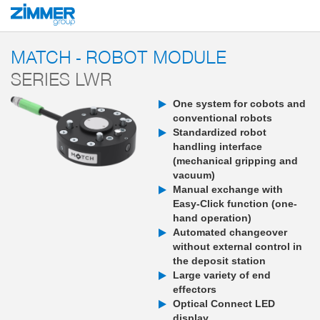
Start
Products
Components
Robotics
MATCH - End-of-Arm-Ecosyst
MATCH - ROBOT MODULE
SERIES LWR
One system for cobots and
conventional robots
Standardized robot
handling interface
(mechanical gripping and
vacuum)
Manual exchange with
Easy-Click function (one-
hand operation)
Automated changeover
without external control in
the deposit station
Large variety of end
effectors
Optical Connect LED
display