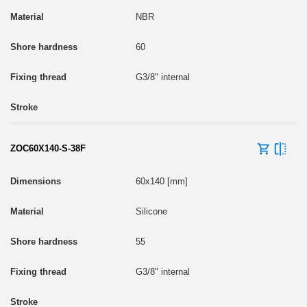
NBR
60
G3/8" internal
ZOC60X140-S-38F
60x140 [mm]
Silicone
55
G3/8" internal