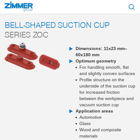
Start
Products
Components
Vacuum technology
Suction cups
S
BELL-SHAPED SUCTION CUP
SERIES ZOC
Dimensions: 11x23 mm–
60x180 mm
Optimum geometry
For handling smooth, flat
and slightly convex surfaces
Profile structure on the
underside of the suction cup
for increased friction
between the workpiece and
vacuum suction cup
Application areas
Automotive
Glass
Wood and composite
materials