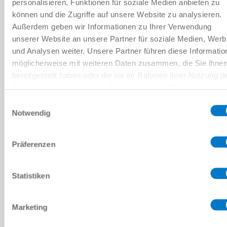
personalisieren, Funktionen für soziale Medien anbieten zu
können und die Zugriffe auf unsere Website zu analysieren.
Außerdem geben wir Informationen zu Ihrer Verwendung
unserer Website an unsere Partner für soziale Medien, Wer
und Analysen weiter. Unsere Partner führen diese Informatio
INSTALLATION SIZE: ZOC35X110
möglicherweise mit weiteren Daten zusammen, die Sie ihne
bereitgestellt haben oder die sie im Rahmen Ihrer Nutzung d
ZOC35X110-N-38F
Dienste gesammelt haben.
Datenschutzerklärung
Einwilligungsauswahl
35x11 [mm]
Notwendig
NBR
Präferenzen
60
G3/8" internal
Statistiken
Marketing
ZOC35X110-S-38F