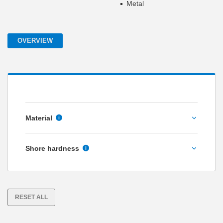
Metal
OVERVIEW
Material
NBR
Shore hardness
Silicone
55
Silicone food-safe
60
RESET ALL