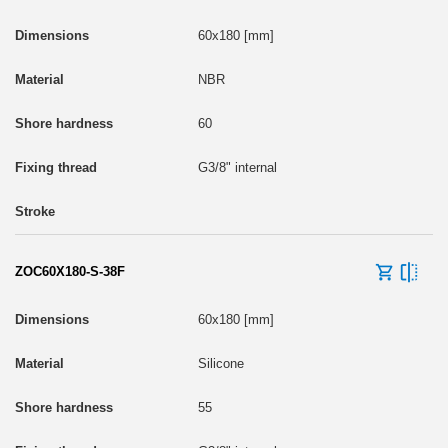
60x180 [mm]
NBR
60
G3/8" internal
ZOC60X180-S-38F
60x180 [mm]
Silicone
55