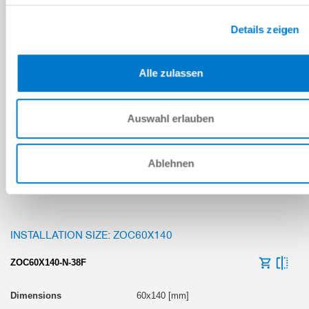
Details zeigen
35x11 [mm]
Silicone
Alle zulassen
55
Auswahl erlauben
G3/8" internal
Ablehnen
INSTALLATION SIZE: ZOC60X140
ZOC60X140-N-38F
60x140 [mm]