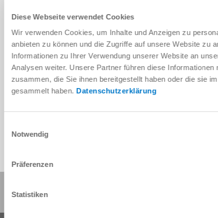
Diese Webseite verwendet Cookies
Message
*
Wir verwenden Cookies, um Inhalte und Anzeigen zu personal
anbieten zu können und die Zugriffe auf unsere Website zu 
Please proof that you are human
Informationen zu Ihrer Verwendung unserer Website an unse
Analysen weiter. Unsere Partner führen diese Informationen
zusammen, die Sie ihnen bereitgestellt haben oder die sie 
gesammelt haben.
Datenschutzerklärung
I have read and agree to the
privacy policy
.
*
Einwilligungsauswahl
SUBMIT
Notwendig
Präferenzen
Share this page:
Statistiken