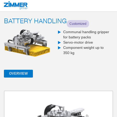
Start
Products
System solutions
End-of-arm tools and gripping systems
BATTERY HANDLING
Customized
Communal handling gripper
for battery packs
Servo-motor drive
Component weight up to
350 kg
OVERVIEW