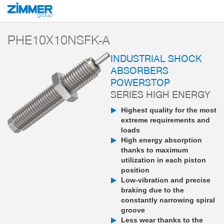
Start
Products
Components
Damping technology
PowerStop industri
PHE10X10NSFK-A
INDUSTRIAL SHOCK
ABSORBERS
POWERSTOP
SERIES HIGH ENERGY
Highest quality for the most
extreme requirements and
loads
High energy absorption
thanks to maximum
utilization in each piston
position
Low-vibration and precise
braking due to the
constantly narrowing spiral
groove
Less wear thanks to the