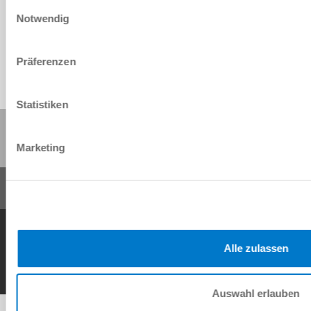
Einwilligungsauswahl
Download
Notwendig
Präferenzen
Statistiken
Share this page:
Marketing
General Terms and Conditions
Data Protection Policy
Imprint
Contact
Copyright © ZIMMER GROUP 2026
Alle zulassen
Auswahl erlauben