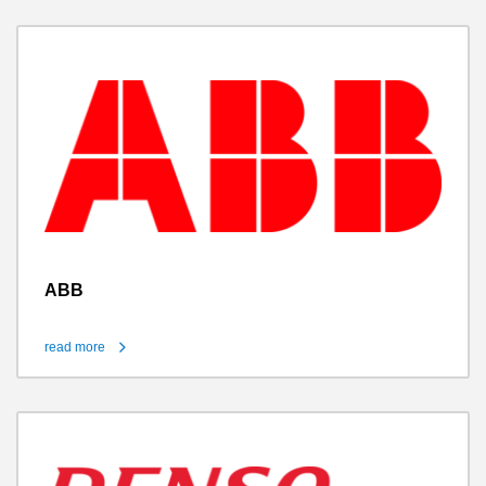
ABB
read more