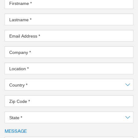
Firstname
*
Largest stroke in small install
Lastname
*
The simplest activation
Positionability via IO-Link
Email Address
*
more
Company
*
Location
*
Country
*
Zip Code
*
State
*
MESSAGE