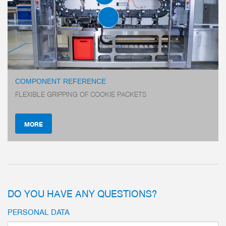
BRIDGE COMMUNICATION
MODULE
SERIES BCM
COMPONENT REFERENCE
FLEXIBLE GRIPPING OF COOKIE PACKETS
MORE
Wireless range of point-to-p
to 10 m, up to 30 m with uno
Scalable, simple expansion of
logging on to the master
DO YOU HAVE ANY QUESTIONS?
Industrial design
IP67 certified
PERSONAL DATA
more