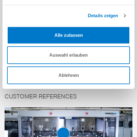
Details zeigen
Alle zulassen
Wireless Communication Module
Auswahl erlauben
read more
Ablehnen
CUSTOMER REFERENCES
2-JAW PARALLEL GRIPPERS
SERIES GEP2000