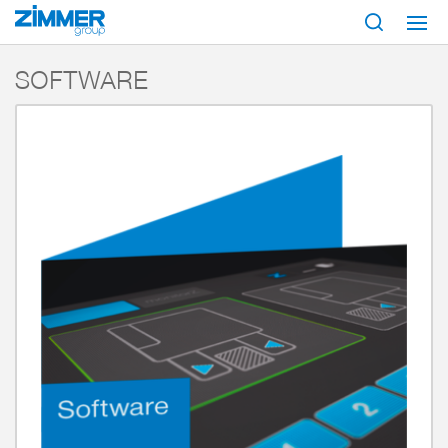
Start
Products
Components
Industrial communication
Software
SOFTWARE