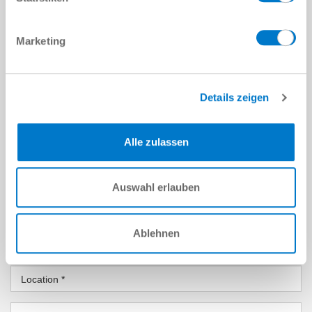
Marketing
CONTACT US
Details zeigen
PERSONAL DATA
Firstname
*
Alle zulassen
Lastname
*
Auswahl erlauben
Email Address
*
Ablehnen
Company
*
Location
*