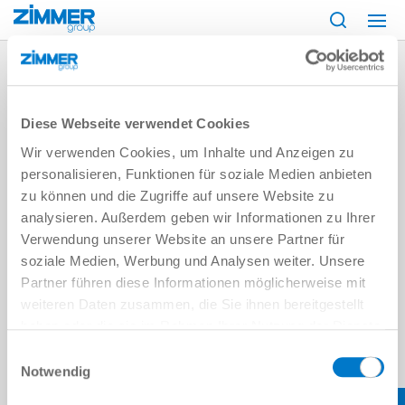
Start
Products
FAQ
Diese Webseite verwendet Cookies
Wir verwenden Cookies, um Inhalte und Anzeigen zu
personalisieren, Funktionen für soziale Medien anbieten
zu können und die Zugriffe auf unsere Website zu
FAQ
analysieren. Außerdem geben wir Informationen zu Ihrer
Verwendung unserer Website an unsere Partner für
soziale Medien, Werbung und Analysen weiter. Unsere
Frequently asked questions "Technology"
Partner führen diese Informationen möglicherweise mit
weiteren Daten zusammen, die Sie ihnen bereitgestellt
Frequently asked questions "Service"
haben oder die sie im Rahmen Ihrer Nutzung der Dienste
gesammelt haben.
Datenschutzerklärung
Einwilligungsauswahl
Notwendig