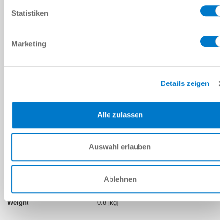
Statistiken
30 [°]
45000 [N]
Marketing
Details zeigen
0.91 [kg]
Alle zulassen
KG80
30 [°]
Auswahl erlauben
28000 [N]
Ablehnen
0.8 [kg]