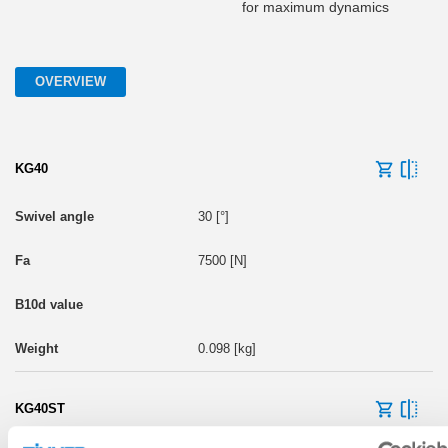
for maximum dynamics
OVERVIEW
KG40
30 [°]
7500 [N]
0.098 [kg]
KG40ST