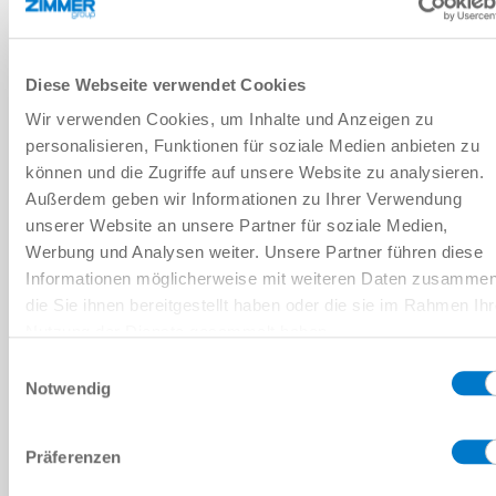
30 [°]
18000 [N]
Diese Webseite verwendet Cookies
Wir verwenden Cookies, um Inhalte und Anzeigen zu
personalisieren, Funktionen für soziale Medien anbieten zu
0.27 [kg]
können und die Zugriffe auf unsere Website zu analysieren.
Außerdem geben wir Informationen zu Ihrer Verwendung
KG60
unserer Website an unsere Partner für soziale Medien,
Werbung und Analysen weiter. Unsere Partner führen diese
30 [°]
Informationen möglicherweise mit weiteren Daten zusammen
die Sie ihnen bereitgestellt haben oder die sie im Rahmen Ihr
15000 [N]
Nutzung der Dienste gesammelt haben.
Datenschutzerklärung
Einwilligungsauswahl
Notwendig
0.33 [kg]
Präferenzen
KG60ST