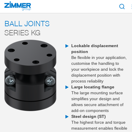
Start
Products
Components
Handling technology
Accessories
S
BALL JOINTS
SERIES KG
Lockable displacement
position
Be flexible in your application,
customise the handling to
your workpiece and lock the
displacement position with
process reliability
Large locating flange
The large mounting surface
simplifies your design and
allows secure attachment of
add-on components
Steel design (ST)
The highest force and torque
measurement enables flexible