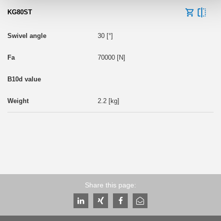
KG80ST
30 [°]
70000 [N]
2.2 [kg]
Share this page: