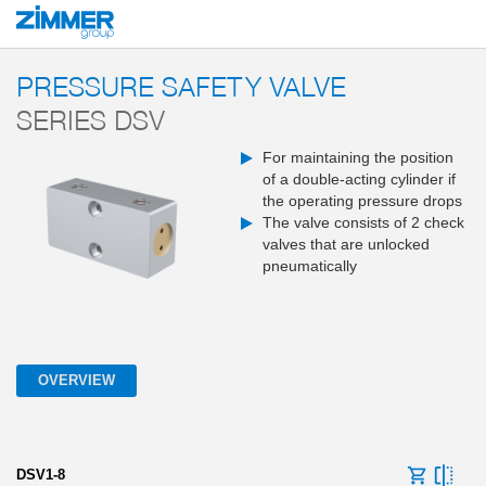
Start
Products
Components
Industrial communication
Sensors and en
PRESSURE SAFETY VALVE
SERIES DSV
For maintaining the position
of a double-acting cylinder if
the operating pressure drops
The valve consists of 2 check
valves that are unlocked
pneumatically
OVERVIEW
DSV1-8