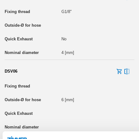
G1/8"
No
4 [mm]
DSV06
6 [mm]