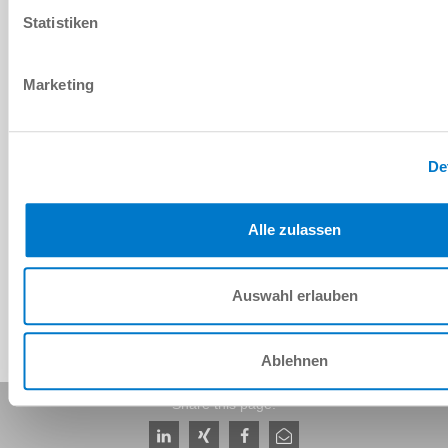
Statistiken
DSV1-8E
Marketing
G1/8"
De
Yes
Alle zulassen
4 [mm]
Auswahl erlauben
Ablehnen
Share this page: