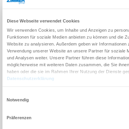
DSV1-4
G1/4"
Diese Webseite verwendet Cookies
Wir verwenden Cookies, um Inhalte und Anzeigen zu persona
Funktionen für soziale Medien anbieten zu können und die Zu
Website zu analysieren. Außerdem geben wir Informationen z
No
Verwendung unserer Website an unsere Partner für soziale
und Analysen weiter. Unsere Partner führen diese Informatio
7 [mm]
möglicherweise mit weiteren Daten zusammen, die Sie ihnen 
haben oder die sie im Rahmen Ihrer Nutzung der Dienste g
DSV1-4E
Datenschutzerklärung
G1/4"
Einwilligungsauswahl
Notwendig
Yes
Präferenzen
7 [mm]