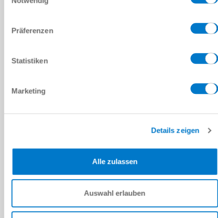
Notwendig
optional
optional
Präferenzen
WWR1160L
Statistiken
TK 160
Marketing
pneumatic
optional
Details zeigen
optional
Alle zulassen
Auswahl erlauben
INSTALLATION SIZE: WWR1200