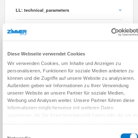
LL: technical_parameters
Handling weight max. [kg]
Connection robot flange [EN ISO 9409-1]
TK 160
1000
TK 200
Diese Webseite verwendet Cookies
RESET ALL
Wir verwenden Cookies, um Inhalte und Anzeigen zu
personalisieren, Funktionen für soziale Medien anbieten zu
INSTALLATION SIZE: WWR1160
können und die Zugriffe auf unsere Website zu analysieren.
Außerdem geben wir Informationen zu Ihrer Verwendung
WWR1160F
unserer Website an unsere Partner für soziale Medien,
Werbung und Analysen weiter. Unsere Partner führen diese
Informationen möglicherweise mit weiteren Daten
TK 160
zusammen, die Sie ihnen bereitgestellt haben oder die sie im
Rahmen Ihrer Nutzung der Dienste gesammelt haben.
pneumatic
Datenschutzerklärung
Einwilligungsauswahl