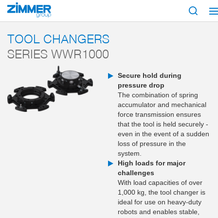
Start
Products
Components
Robotics
Tool changer
Series WWR
TOOL CHANGERS
SERIES WWR1000
Secure hold during
pressure drop
The combination of spring
accumulator and mechanical
force transmission ensures
that the tool is held securely -
even in the event of a sudden
loss of pressure in the
system.
High loads for major
challenges
With load capacities of over
1,000 kg, the tool changer is
ideal for use on heavy-duty
robots and enables stable,