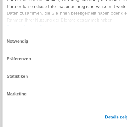
Partner führen diese Informationen möglicherweise mit weite
ZSV-18-3-DL
Daten zusammen, die Sie ihnen bereitgestellt haben oder die
Rahmen Ihrer Nutzung der Dienste gesammelt haben.
G1/8"
Datenschutzerklärung
Einwilligungsauswahl
3 ... 7 [bar]
Notwendig
24 [V DC]
Präferenzen
-18 ... +65 [°C]
Statistiken
Marketing
INSTALLATION SIZE: ZSV-38
ZSV-38-3-DL
Details ze
G3/8"