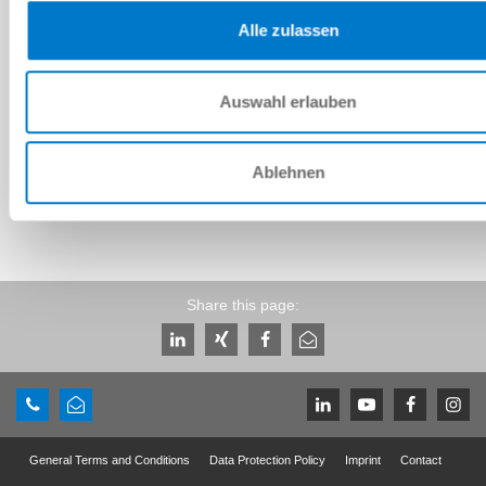
3 ... 7 [bar]
Alle zulassen
24 [V DC]
Auswahl erlauben
-18 ... +65 [°C]
Ablehnen
Share this page:
General Terms and Conditions
Data Protection Policy
Imprint
Contact