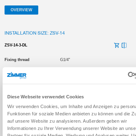
OVERVIEW
INSTALLATION SIZE: ZSV-14
ZSV-14-3-DL
G1/4"
3 ... 7 [bar]
24 [V DC]
Diese Webseite verwendet Cookies
-18 ... +65 [°C]
Wir verwenden Cookies, um Inhalte und Anzeigen zu persona
Funktionen für soziale Medien anbieten zu können und die Zu
auf unsere Website zu analysieren. Außerdem geben wir
Informationen zu Ihrer Verwendung unserer Website an unse
INSTALLATION SIZE: ZSV-18
Partner für soziale Medien, Werbung und Analysen weiter. U