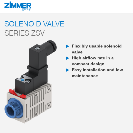
Start
Products
Components
Vacuum technology
Vacuum accessorie
SOLENOID VALVE
SERIES ZSV
Flexibly usable solenoid
valve
High airflow rate in a
compact design
Easy installation and low
maintenance