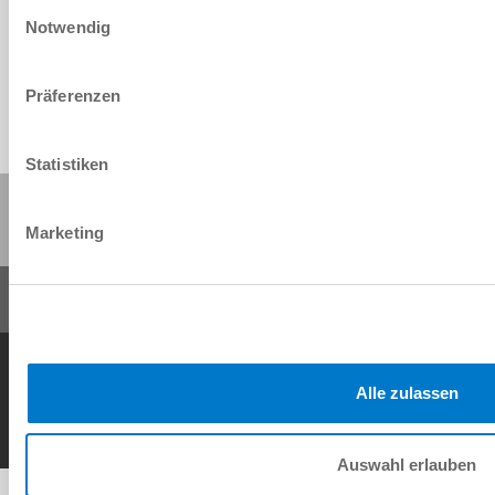
Einwilligungsauswahl
Download
Notwendig
Präferenzen
Statistiken
Share this page:
Marketing
General Terms and Conditions
Data Protection Policy
Imprint
Contact
Alle zulassen
Copyright © ZIMMER GROUP 2026
Auswahl erlauben