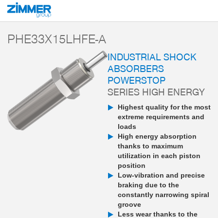
Start
Products
Components
Damping technology
PowerStop industri
PHE33X15LHFE-A
INDUSTRIAL SHOCK
ABSORBERS
POWERSTOP
SERIES HIGH ENERGY
Highest quality for the most
extreme requirements and
loads
High energy absorption
thanks to maximum
utilization in each piston
position
Low-vibration and precise
braking due to the
constantly narrowing spiral
groove
Less wear thanks to the