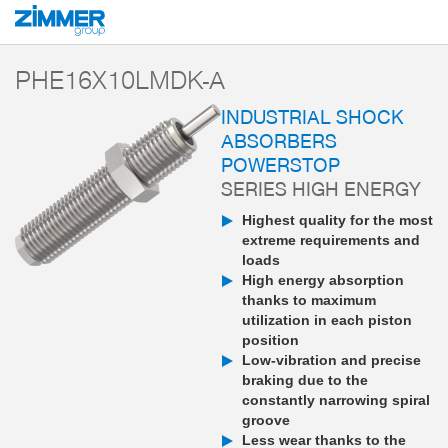
Start
Products
Components
Damping technology
PowerStop industri
PHE16X10LMDK-A
INDUSTRIAL SHOCK
ABSORBERS
POWERSTOP
SERIES HIGH ENERGY
Highest quality for the most
extreme requirements and
loads
High energy absorption
thanks to maximum
utilization in each piston
position
Low-vibration and precise
braking due to the
constantly narrowing spiral
groove
Less wear thanks to the