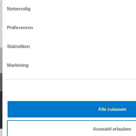
Einwilligungsauswahl
Download
Notwendig
Präferenzen
Statistiken
Share this page:
Marketing
General Terms and Conditions
Data Protection Policy
Imprint
Contact
Copyright © ZIMMER GROUP 2026
Alle zulassen
Auswahl erlauben