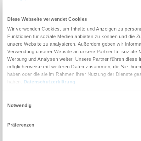
Industrial series
Diese Webseite verwendet Cookies
Comfort app for Fanuc Industry
GuideZ for laptops
Wir verwenden Cookies, um Inhalte und Anzeigen zu persona
Funktionen für soziale Medien anbieten zu können und die Zug
R-30iB Plus
unsere Website zu analysieren. Außerdem geben wir Informat
Verwendung unserer Website an unsere Partner für soziale 
ADP-80-000024-A
Werbung und Analysen weiter. Unsere Partner führen diese 
möglicherweise mit weiteren Daten zusammen, die Sie ihnen 
IO-Link
haben oder die sie im Rahmen Ihrer Nutzung der Dienste g
haben.
Datenschutzerklärung
CRX
Einwilligungsauswahl
Comfort App for Fanuc CRX GuideZ
Notwendig
for laptops
R-30iB Plus
Präferenzen