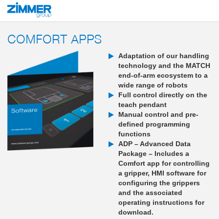
Start
Products
Components
Industrial communication
Software
C
COMFORT APPS
Adaptation of our handling
technology and the MATCH
end-of-arm ecosystem to a
wide range of robots
Full control directly on the
teach pendant
Manual control and pre-
defined programming
functions
ADP – Advanced Data
Package – Includes a
Comfort app for controlling
a gripper, HMI software for
configuring the grippers
and the associated
operating instructions for
download.