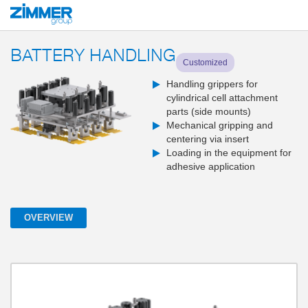
Start
Products
System solutions
End-of-arm tools and gripping systems
BATTERY HANDLING
Customized
Handling grippers for
cylindrical cell attachment
parts (side mounts)
Mechanical gripping and
centering via insert
Loading in the equipment for
adhesive application
OVERVIEW