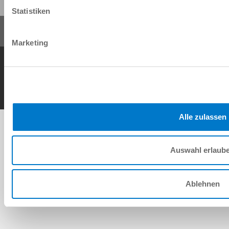
Statistiken
Marketing
General Terms and Conditions
Data Protection Policy
Imprint
Contact
Copyright © ZIMMER GROUP 2026
Alle zulassen
Auswahl erlaub
Ablehnen