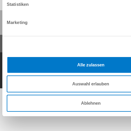
Statistiken
Share this page:
Marketing
General Terms and Conditions
Data Protection Policy
Imprint
Contact
Alle zulassen
Copyright © ZIMMER GROUP 2026
Auswahl erlauben
Ablehnen