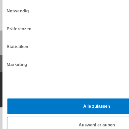
Einwilligungsauswahl
Notwendig
Präferenzen
Share this page:
Statistiken
Marketing
General Terms and Conditions
Data Protection Policy
Imprint
Contact
Copyright © ZIMMER GROUP 2026
Alle zulassen
Auswahl erlauben