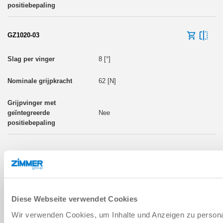
GZ1020-03
8 [°]
62 [N]
Nee
BOUWMAAT: GZ1030
Diese Webseite verwendet Cookies
GZ1030-01
Wir verwenden Cookies, um Inhalte und Anzeigen zu persona