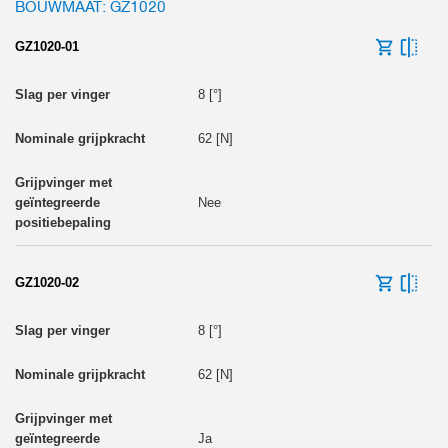
BOUWMAAT: GZ1020
GZ1020-01
8 [°]
Lengte grijpvinger max. [mm]
62 [N]
Nee
Gewicht grijper [kg]
GZ1020-02
0
8 [°]
62 [N]
Ja