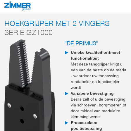
Start
Producten
Componenten
Handlingstechniek
2-klauw haakse grij
HOEKGRIJPER MET 2 VINGERS
SERIE GZ1000
"DE PRIMUS"
Unieke kwaliteit ontmoet
functionaliteit
Met deze tanggrijper krijgt u
een van de beste op de markt
- waardoor uw toepassing
rendabeler en functioneler
wordt
Variabele bevestiging
Beslis zelf of u de bevestiging
via schroeven, borgmoeren of
door middel van modulaire
klemming wenst
Proceszekere
positiebepaling