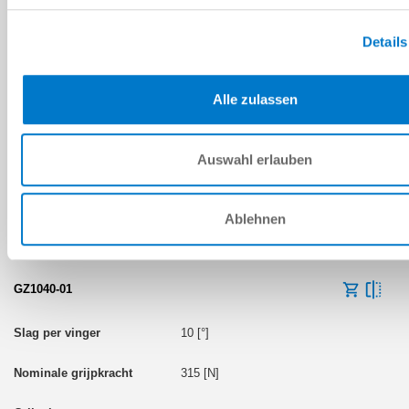
11 [°]
Details
130 [N]
Alle zulassen
Nee
Auswahl erlauben
Ablehnen
BOUWMAAT: GZ1040
GZ1040-01
10 [°]
315 [N]