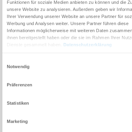
11 [°]
Funktionen für soziale Medien anbieten zu können und die Zug
unsere Website zu analysieren. Außerdem geben wir Informa
130 [N]
Ihrer Verwendung unserer Website an unsere Partner für soz
Werbung und Analysen weiter. Unsere Partner führen diese
Informationen möglicherweise mit weiteren Daten zusammen,
Nee
ihnen bereitgestellt haben oder die sie im Rahmen Ihrer Nut
Dienste gesammelt haben.
Datenschutzerklärung
GZ1030-02
Einwilligungsauswahl
Notwendig
11 [°]
130 [N]
Präferenzen
Statistiken
Ja
Marketing
GZ1030-03