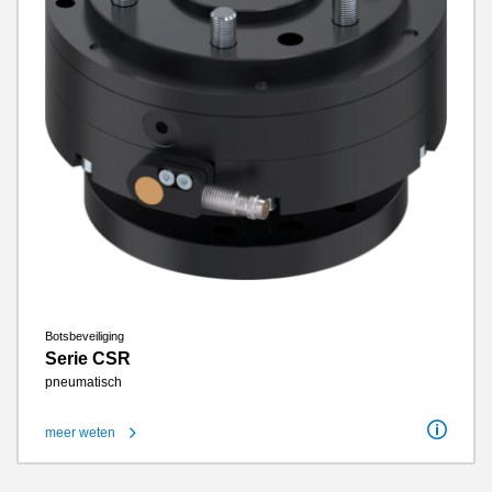
Botsbeveiliging
Serie CSR
pneumatisch
meer weten
Aansluitflens volgens EN ISO 9409-1
50 / 63 / 80 / 100 / 125 / 160
Afbuiging Z-as
10.5 mm - 28 mm
Afbuiging horizontaal +/-
9 ° - 12.5 °