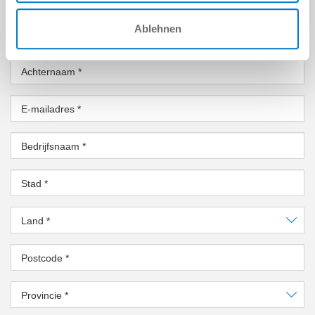
PERSOONLIJKE GEGEVENS
Ablehnen
Voornaam
*
Achternaam
*
E-mailadres
*
Bedrijfsnaam
*
Stad
*
Land
*
Postcode
*
Provincie
*