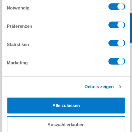
Einwilligungsauswahl
Notwendig
Präferenzen
Statistiken
Botsbeveiliging
Marketing
Serie CRR
pneumatisch
meer weten
Details zeigen
Aansluitflens volgens EN ISO 9409-1
40 / 50 / 63 / 80 / 100 / 125 / 160 / 200
Afbuiging Z-as
8 mm - 30 mm
Afbuiging horizontaal +/-
12.5 ° - 15.0 °
Herhaalbaarheid axiaal +/-
0.01 mm - 0.02 mm
Alle zulassen
Gewicht
0.61 kg - 30 kg
HEBT U NOG VRAGEN?
Auswahl erlauben