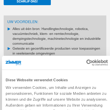
SCHRIJF ONS!
UW VOORDELEN:
Alles uit één bron: Handlingtechnologie, robotica,
vacuümtechniek, klem- en remtechnologie,
dempingstechnologie, machinetechnologie en industriële
communicatie
Geteste en gecertificeerde producten voor toepassingen
in veeleisende omgevingen
Producten met mechanische zelfvergrendeling bieden de
hoogste veiligheidsnormen
Duurzame en energiezuinige producten gemaakt door de
Zimmer Group
Producten aangepast aan uw eisen dankzij een
Diese Webseite verwendet Cookies
uitgebreide ontwikkelings- en productie-expertise
Wir verwenden Cookies, um Inhalte und Anzeigen zu
personalisieren, Funktionen für soziale Medien anbieten zu
können und die Zugriffe auf unsere Website zu analysieren.
Außerdem geben wir Informationen zu Ihrer Verwendung