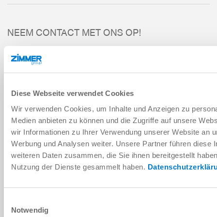
NEEM CONTACT MET ONS OP!
PERSOONLIJKE GEGEVENS
Voornaam
*
Achternaam
*
BEDRIJFSNAAM
Diese Webseite verwendet Cookies
Wir verwenden Cookies, um Inhalte und Anzeigen zu personal
Bedrijfsnaam
*
Medien anbieten zu können und die Zugriffe auf unsere Web
wir Informationen zu Ihrer Verwendung unserer Website an un
Adres
*
Werbung und Analysen weiter. Unsere Partner führen diese 
weiteren Daten zusammen, die Sie ihnen bereitgestellt habe
Stad
*
Nutzung der Dienste gesammelt haben.
Datenschutzerklär
Land
*
Einwilligungsauswahl
Notwendig
Postcode
*