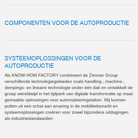
COMPONENTEN VOOR DE AUTOPRODUCTIE
SYSTEEMOPLOSSINGEN VOOR DE
AUTOPRODUCTIE
Als KNOW-HOW FACTORY combineert de Zimmer Group
Spreidstand instelbaar door mi
verschillende technologiegebieden zoals handling-, machine-,
gemonteerd aan de buitenkan
dempings- en lineaire technologie onder één dak en ontwikkelt de
Extreem robuuste T-groefgele
groep wereldwijd in het tijdperk van digitale transformatie op maat
kracht- en koppelopname
gemaakte oplossingen voor automatiseringstaken. Wij kunnen
putten uit een schat aan ervaring in de mobiliteitsmarkt en
more
systeemoplossingen creëren voor zowel bijzondere uitdagingen
als industriestandaarden.