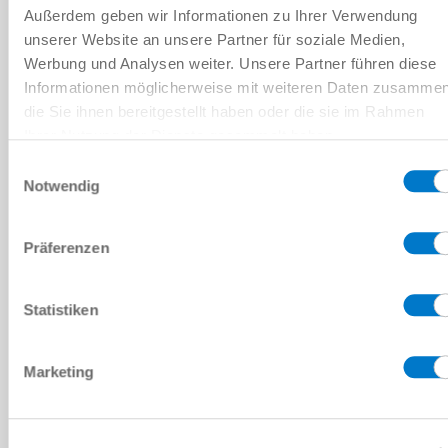
Außerdem geben wir Informationen zu Ihrer Verwendung
OVERZICHT
unserer Website an unsere Partner für soziale Medien,
Werbung und Analysen weiter. Unsere Partner führen diese
Informationen möglicherweise mit weiteren Daten zusammen
DV2N-B
die Sie ihnen bereitgestellt haben oder die sie im Rahmen
Ihrer Nutzung der Dienste gesammelt haben.
2 [Aantal]
Datenschutzerklärung
Einwilligungsauswahl
Notwendig
22 [m/s²]
720 [°/s]
Präferenzen
DV4N-B
Statistiken
4 [Aantal]
Marketing
22 [m/s²]
720 [°/s]