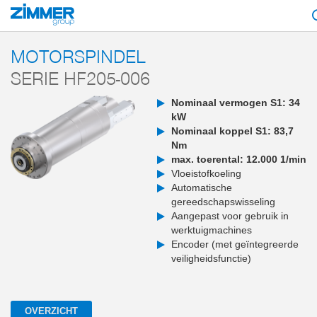
Start
Producten
Componenten
Machinetechniek
Motorspindels
S
MOTORSPINDEL
SERIE HF205-006
Nominaal vermogen S1: 34
kW
Nominaal koppel S1: 83,7
Nm
max. toerental: 12.000 1/min
Vloeistofkoeling
Automatische
gereedschapswisseling
Aangepast voor gebruik in
werktuigmachines
Encoder (met geïntegreerde
veiligheidsfunctie)
OVERZICHT