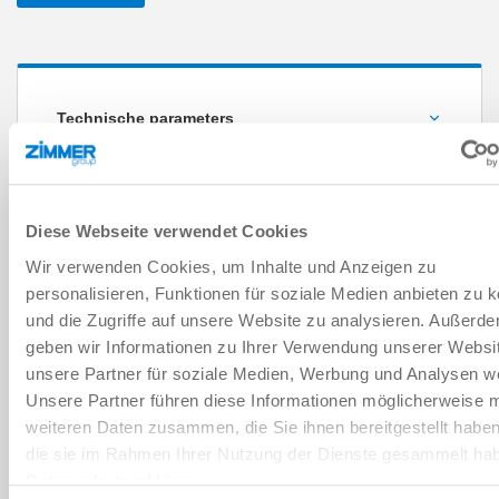
Technische parameters
Nominaal vermogen S1 [kW]
Asynchroon
Diese Webseite verwendet Cookies
Synchroon
Wir verwenden Cookies, um Inhalte und Anzeigen zu
Nominaal koppel S1 [Nm]
FILTERS RESETTEN
personalisieren, Funktionen für soziale Medien anbieten zu 
und die Zugriffe auf unsere Website zu analysieren. Außerd
geben wir Informationen zu Ihrer Verwendung unserer Websi
HF205-006-001
unsere Partner für soziale Medien, Werbung und Analysen we
Unsere Partner führen diese Informationen möglicherweise m
Toerental max. [1/min]
34 [kW]
weiteren Daten zusammen, die Sie ihnen bereitgestellt habe
die sie im Rahmen Ihrer Nutzung der Dienste gesammelt ha
83.7 [Nm]
Datenschutzerklärung