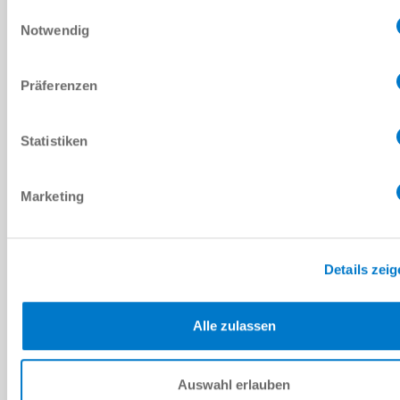
Einwilligungsauswahl
12000 [1/min]
Notwendig
HSK-A63
Präferenzen
1Vss 360
Statistiken
HF205-006-002
48 [kW]
Marketing
153.0 [Nm]
Details zei
6000 [1/min]
HSK-A63
Alle zulassen
1Vss 360
Auswahl erlauben