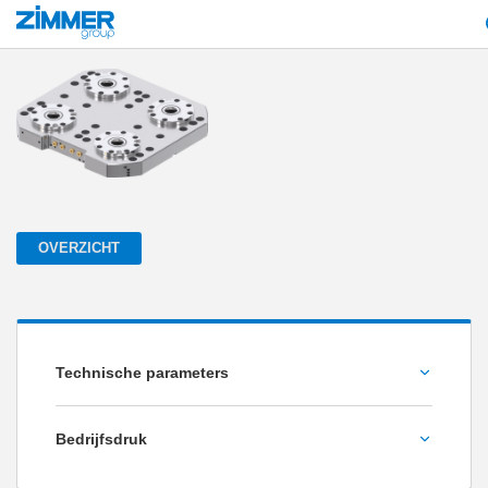
Start
Producten
Componenten
Machinetechniek
Nulpuntspansystee
OVERZICHT
Technische parameters
Intrekkracht [kN]
Bedrijfsdruk
6