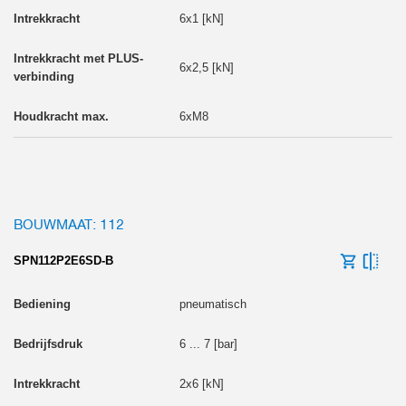
6x1 [kN]
6x2,5 [kN]
6xM8
BOUWMAAT: 112
SPN112P2E6SD-B
pneumatisch
6 ... 7 [bar]
2x6 [kN]