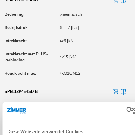
pneumatisch
6 ... 7 [bar]
4x6 [kN]
4x15 [kN]
4xM10/M12
SPN112P4E4SD-B
pneumatisch
4 ... 7 [bar]
Diese Webseite verwendet Cookies
4x4 [kN]