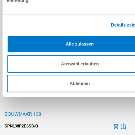
Marketing
SPN112P6E4SD-B
pneumatisch
Details zei
4 ... 7 [bar]
Alle zulassen
6x4 [kN]
6x10 [kN]
Auswahl erlauben
6xM10/M12
Ablehnen
BOUWMAAT: 138
SPN138P2E6SD-B