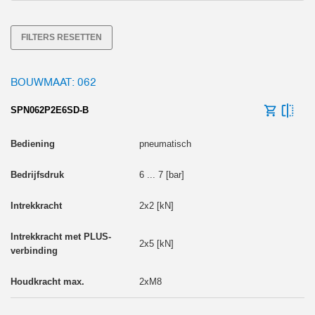
4
FILTERS RESETTEN
BOUWMAAT: 062
SPN062P2E6SD-B
pneumatisch
6 ... 7 [bar]
2x2 [kN]
2x5 [kN]
2xM8