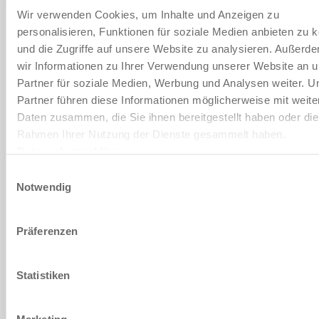
Wir verwenden Cookies, um Inhalte und Anzeigen zu
personalisieren, Funktionen für soziale Medien anbieten zu 
4x10 [kN]
und die Zugriffe auf unsere Website zu analysieren. Außerd
wir Informationen zu Ihrer Verwendung unserer Website an 
4xM10/M12
Partner für soziale Medien, Werbung und Analysen weiter. U
Partner führen diese Informationen möglicherweise mit weite
SPN112P6E6SD-B
Daten zusammen, die Sie ihnen bereitgestellt haben oder die
Rahmen Ihrer Nutzung der Dienste gesammelt haben.
pneumatisch
Datenschutzerklärung
Einwilligungsauswahl
6 ... 7 [bar]
Notwendig
6x6 [kN]
Präferenzen
6x15 [kN]
Statistiken
6xM10/M12