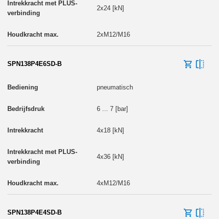
2x24 [kN]
2xM12/M16
SPN138P4E6SD-B
pneumatisch
6 ... 7 [bar]
4x18 [kN]
4x36 [kN]
4xM12/M16
SPN138P4E4SD-B