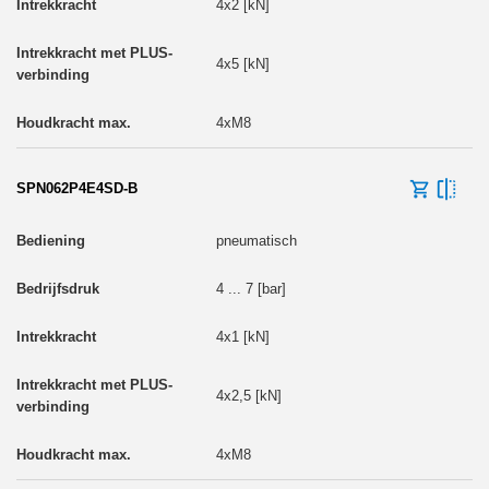
4x2 [kN]
4x5 [kN]
4xM8
SPN062P4E4SD-B
pneumatisch
4 ... 7 [bar]
4x1 [kN]
4x2,5 [kN]
4xM8