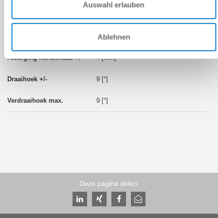
FGR1050
Auswahl erlauben
TK 50
Ablehnen
4 [mm]
9 [°]
9 [°]
Deze pagina delen: