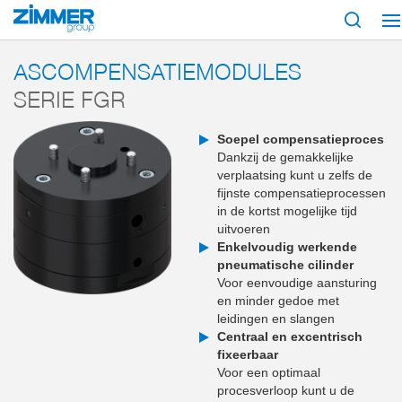
Start
Producten
Componenten
Robotica
Ascompensaties
Serie
ASCOMPENSATIEMODULES
SERIE FGR
Soepel compensatieproces
Dankzij de gemakkelijke
verplaatsing kunt u zelfs de
fijnste compensatieprocessen
in de kortst mogelijke tijd
uitvoeren
Enkelvoudig werkende
pneumatische cilinder
Voor eenvoudige aansturing
en minder gedoe met
leidingen en slangen
Centraal en excentrisch
fixeerbaar
Voor een optimaal
procesverloop kunt u de