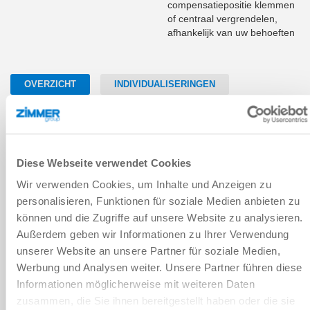
compensatiepositie klemmen
of centraal vergrendelen,
afhankelijk van uw behoeften
OVERZICHT
INDIVIDUALISERINGEN
OPBOUW IN DOORSNEDE
Diese Webseite verwendet Cookies
Wir verwenden Cookies, um Inhalte und Anzeigen zu
Technische parameters
personalisieren, Funktionen für soziale Medien anbieten zu
Handlinggewicht max. [kg]
können und die Zugriffe auf unsere Website zu analysieren.
Außerdem geben wir Informationen zu Ihrer Verwendung
Verbindingsrobotflens [EN ISO 9409-1]
unserer Website an unsere Partner für soziale Medien,
TK 40
20
Werbung und Analysen weiter. Unsere Partner führen diese
TK 50
Informationen möglicherweise mit weiteren Daten
zusammen, die Sie ihnen bereitgestellt haben oder die sie
FILTERS RESETTEN