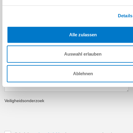
Stad
*
Details
Land
*
Alle zulassen
Postcode
*
Auswahl erlauben
Provincie
*
BERICHT
Ablehnen
Bericht
*
Veiligheidsonderzoek