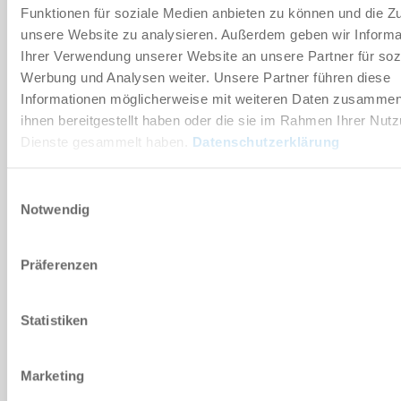
Funktionen für soziale Medien anbieten zu können und die Zug
unsere Website zu analysieren. Außerdem geben wir Informa
Ihrer Verwendung unserer Website an unsere Partner für soz
Werbung und Analysen weiter. Unsere Partner führen diese
Disclaimer
Informationen möglicherweise mit weiteren Daten zusammen,
ihnen bereitgestellt haben oder die sie im Rahmen Ihrer Nut
Dienste gesammelt haben.
Datenschutzerklärung
HEBT U NOG VRAGEN?
Einwilligungsauswahl
PERSOONLIJKE GEGEVENS
Notwendig
Voornaam
*
Präferenzen
Achternaam
*
Statistiken
E-mailadres
*
Marketing
Bedrijfsnaam
*