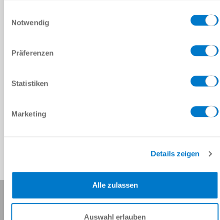
Dal 2000 superiamo periodicamente i controlli per la certificazione
Datenschutzerklärung
Einwilligungsauswahl
della gestione qualità ai sensi della DIN ISO 9001.
Notwendig
Certificazione IPA per l'idoneità di utilizzo in camere bianche
Präferenzen
CERTIFICATI SCARICABILI
ISO 9001:2015 Zimmer Group GmbH EN
Statistiken
ISO 45001:2018 Zimmer Group GmbH EN
ISO 14001:2015 Zimmer GmbH EN
ISO 50001:2018 Zimmer GmbH EN
Marketing
ISO 14001:2015 Zimmer GmbH Daempfungssysteme EN
ISO 50001:2015 Zimmer GmbH Daempfungssysteme EN
Details zeigen
Alle zulassen
Condividi questa pagina:
Auswahl erlauben