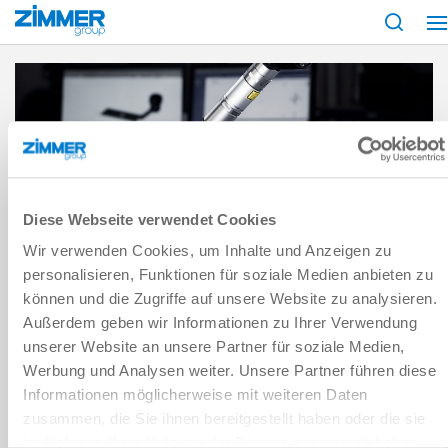
Inizio
Chi siamo
Gestione della qualità, dell'energia e dell'ambiente
Certifica
Diese Webseite verwendet Cookies
CERTIFICAZIONI
Wir verwenden Cookies, um Inhalte und Anzeigen zu
ATEX, IPA, DIN ISO 9001 & CO.
personalisieren, Funktionen für soziale Medien anbieten zu
können und die Zugriffe auf unsere Website zu analysieren.
Progettazione accurata, materiali di elevata qualità e tecniche di
Außerdem geben wir Informationen zu Ihrer Verwendung
rivestimento moderne assicurano funzionalità, efficienza e una
unserer Website an unsere Partner für soziale Medien,
lunga durata dei nostri prodotti. Il nostro obiettivo è di offrirvi
sempre la massima qualità in tutti i prodotti e servizi.
Werbung und Analysen weiter. Unsere Partner führen diese
Informationen möglicherweise mit weiteren Daten
Per questo periodicamente facciamo controllare i nostri criteri da
zusammen, die Sie ihnen bereitgestellt haben oder die sie
un ente indipendente.
im Rahmen Ihrer Nutzung der Dienste gesammelt haben.