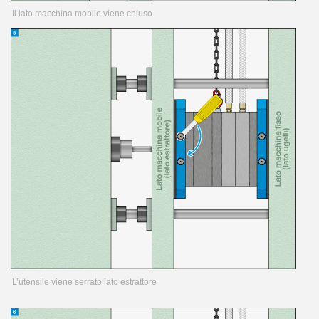
Il lato macchina mobile viene chiuso
L’utensile viene serrato lato estrattore