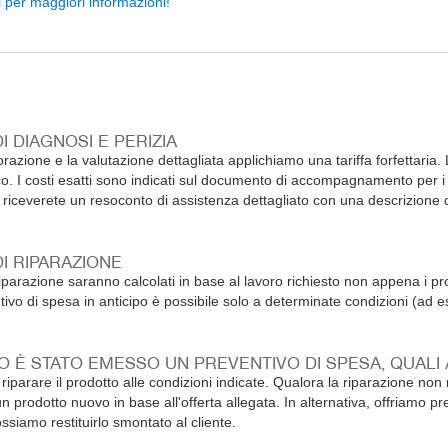
 per maggiori informazioni!
I DIAGNOSI E PERIZIA
orazione e la valutazione dettagliata applichiamo una tariffa forfettaria. L'
o. I costi esatti sono indicati sul documento di accompagnamento per i r
 riceverete un resoconto di assistenza dettagliato con una descrizione
DI RIPARAZIONE
 riparazione saranno calcolati in base al lavoro richiesto non appena i 
ivo di spesa in anticipo è possibile solo a determinate condizioni (ad es
 È STATO EMESSO UN PREVENTIVO DI SPESA, QUALI 
 riparare il prodotto alle condizioni indicate. Qualora la riparazione n
n prodotto nuovo in base all'offerta allegata. In alternativa, offriamo pr
siamo restituirlo smontato al cliente.