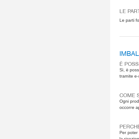
LE PAR
Le parti 
IMBAL
È POSS
Sì, è poss
tramite e-
COME S
Ogni prodo
occorre ap
PERCHÉ
Per poter 
la ricezio