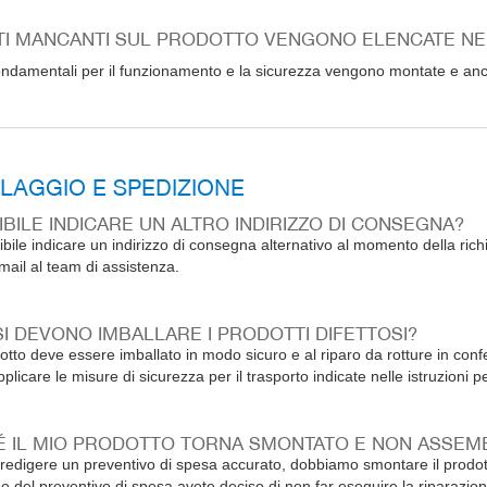
TI MANCANTI SUL PRODOTTO VENGONO ELENCATE NEL
fondamentali per il funzionamento e la sicurezza vengono montate e an
LAGGIO E SPEDIZIONE
IBILE INDICARE UN ALTRO INDIRIZZO DI CONSEGNA?
ibile indicare un indirizzo di consegna alternativo al momento della ric
mail al team di assistenza.
I DEVONO IMBALLARE I PRODOTTI DIFETTOSI?
tto deve essere imballato in modo sicuro e al riparo da rotture in conf
plicare le misure di sicurezza per il trasporto indicate nelle istruzioni p
 IL MIO PRODOTTO TORNA SMONTATO E NON ASSEM
redigere un preventivo di spesa accurato, dobbiamo smontare il prodotto. 
ne del preventivo di spesa avete deciso di non far eseguire la riparazione