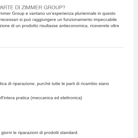
PARTE DI ZIMMER GROUP?
i Zimmer Group e vantano un'esperienza pluriennale in questo
o necessari si può raggiungere un funzionamento impeccabile.
azione di un prodotto risultasse antieconomica, riceverete oltre
tica di riparazione, purché tutte le parti di ricambio siano
ell'intera pratica (meccanica ed elettronica)
iorni le riparazioni di prodotti standard.