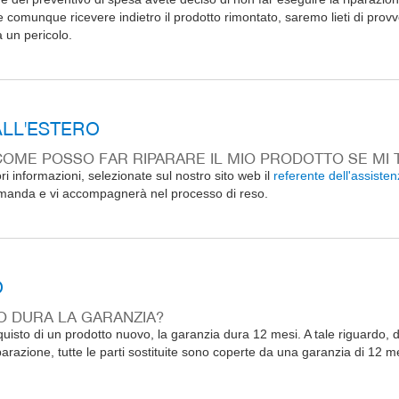
 comunque ricevere indietro il prodotto rimontato, saremo lieti di prov
a un pericolo.
ALL'ESTERO
OME POSSO FAR RIPARARE IL MIO PRODOTTO SE MI 
ori informazioni, selezionate sul nostro sito web il
referente dell'assiste
manda e vi accompagnerà nel processo di reso.
O
 DURA LA GARANZIA?
uisto di un prodotto nuovo, la garanzia dura 12 mesi. A tale riguardo, du
parazione, tutte le parti sostituite sono coperte da una garanzia di 12 m