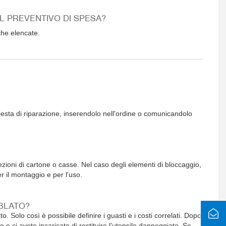
 PREVENTIVO DI SPESA?
che elencate.
hiesta di riparazione, inserendolo nell'ordine o comunicandolo
ezioni di cartone o casse. Nel caso degli elementi di bloccaggio,
er il montaggio e per l'uso.
BLATO?
Solo così è possibile definire i guasti e i costi correlati. Dopo
 e ci avete incaricato di restituire l’utensile danneggiato. Se