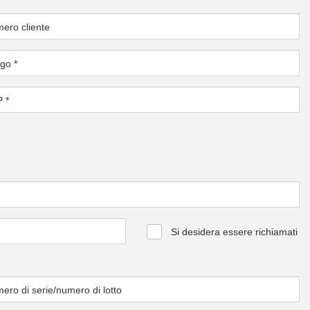
ero cliente
ogo
*
P
*
Si desidera essere richiamati
ero di serie/numero di lotto