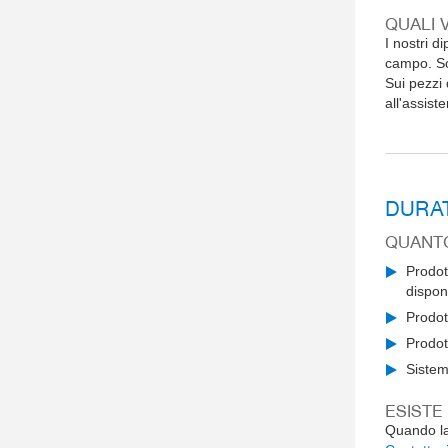
QUALI 
I nostri 
campo. So
Sui pezzi 
all'assist
DURAT
QUANTO
Prodott
dispon
Prodot
Prodot
Sistem
ESISTE
Quando la 