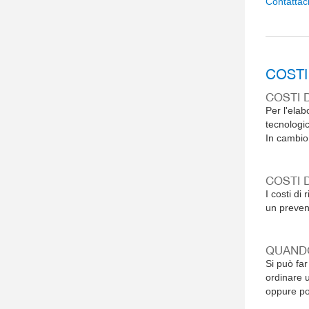
Contattaci
COSTI
COSTI D
Per l'elab
tecnologic
In cambio
COSTI 
I costi di
un prevent
QUANDO
Si può far
ordinare u
oppure pos