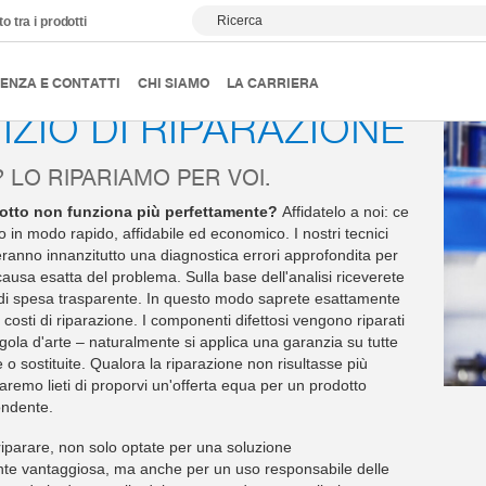
Ricerca
o tra i prodotti
arazione
ENZA E CONTATTI
CHI SIAMO
LA CARRIERA
IZIO DI RIPARAZIONE
 LO RIPARIAMO PER VOI.
dotto non funziona più perfettamente?
Affidatelo a noi: ce
in modo rapido, affidabile ed economico. I nostri tecnici
ueranno innanzitutto una diagnostica errori approfondita per
causa esatta del problema. Sulla base dell'analisi riceverete
di spesa trasparente. In questo modo saprete esattamente
 costi di riparazione. I componenti difettosi vengono riparati
regola d'arte – naturalmente si applica una garanzia su tutte
te o sostituite. Qualora la riparazione non risultasse più
aremo lieti di proporvi un'offerta equa per un prodotto
ondente.
riparare, non solo optate per una soluzione
e vantaggiosa, ma anche per un uso responsabile delle