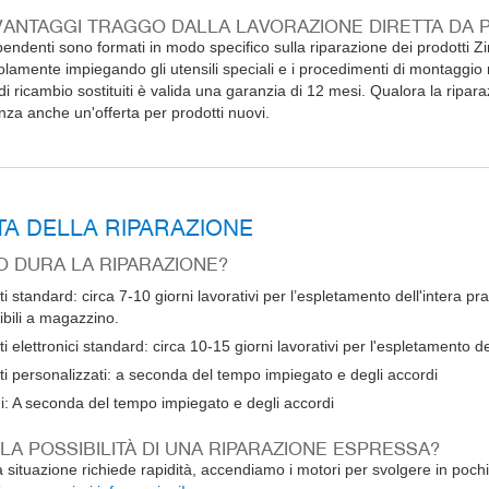
VANTAGGI TRAGGO DALLA LAVORAZIONE DIRETTA DA 
dipendenti sono formati in modo specifico sulla riparazione dei prodott
lamente impiegando gli utensili speciali e i procedimenti di montaggi
di ricambio sostituiti è valida una garanzia di 12 mesi. Qualora la ripar
enza anche un'offerta per prodotti nuovi.
A DELLA RIPARAZIONE
 DURA LA RIPARAZIONE?
i standard: circa 7-10 giorni lavorativi per l’espletamento dell'intera pra
ibili a magazzino.
ti elettronici standard: circa 10-15 giorni lavorativi per l'espletamento d
ti personalizzati: a seconda del tempo impiegato e degli accordi
i: A seconda del tempo impiegato e degli accordi
 LA POSSIBILITÀ DI UNA RIPARAZIONE ESPRESSA?
situazione richiede rapidità, accendiamo i motori per svolgere in pochi g