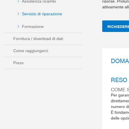
risorse. Prolun
Assistenza ricambi
attivamente alla
Servizio di riparazione
RICHIEDERE
Formazione
Fornitura / download di dati
Come raggiungerci
DOMAN
Press
RESO
COME S
Per garant
direttamen
numero di 
È fondame
delle opzi