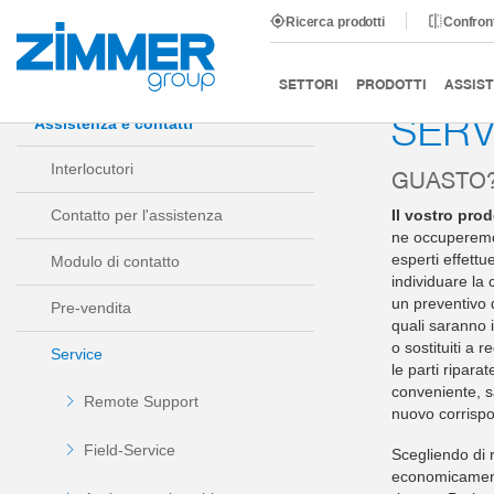
Ricerca prodotti
Confront
Inizio
Assistenza e contatti
Service
Servizio di rip
SETTORI
PRODOTTI
ASSIST
SERV
Assistenza e contatti
Interlocutori
GUASTO?
Contatto per l'assistenza
Il vostro pro
ne occuperemo 
esperti effett
Modulo di contatto
individuare la 
un preventivo 
Pre-vendita
quali saranno i
o sostituiti a 
Service
le parti ripara
conveniente, s
Remote Support
nuovo corrisp
Field-Service
Scegliendo di 
economicament