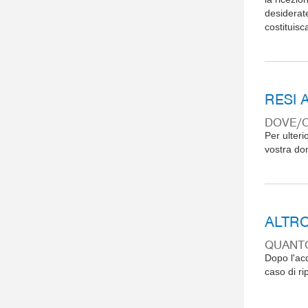
desiderate
costituisc
RESI 
DOVE/C
Per ulteri
vostra do
ALTR
QUANTO
Dopo l'acq
caso di ri