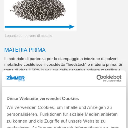
Legante per polvere di metallo
MATERIA PRIMA
Il materiale di partenza per lo stampaggio a iniezione di polveri
metalliche costituisce il cosiddetto "feedstock” o materia prima. Si
tratta di circa il 60% in volume della rispettiva polvere metallica e
del 40% in volume di un legante, ossia una miscela di polimeri e
cere. La miscelazione omogenea di tutti gli elementi è di
importanza cruciale, in quanto è l'unico modo per garantire una
lavorazione ottimale e una qualità costante del prodotto nel
Diese Webseite verwendet Cookies
processo successivo.
Wir verwenden Cookies, um Inhalte und Anzeigen zu
personalisieren, Funktionen für soziale Medien anbieten
zu können und die Zugriffe auf unsere Website zu
analysieren. Außerdem geben wir Informationen zu Ihrer