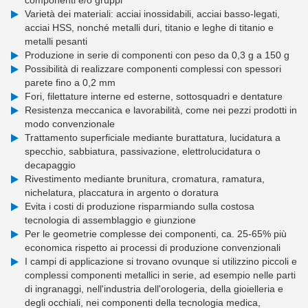
componenti e/o gruppi
Varietà dei materiali: acciai inossidabili, acciai basso-legati,
acciai HSS, nonché metalli duri, titanio e leghe di titanio e
metalli pesanti
Produzione in serie di componenti con peso da 0,3 g a 150 g
Possibilità di realizzare componenti complessi con spessori
parete fino a 0,2 mm
Fori, filettature interne ed esterne, sottosquadri e dentature
Resistenza meccanica e lavorabilità, come nei pezzi prodotti in
modo convenzionale
Trattamento superficiale mediante burattatura, lucidatura a
specchio, sabbiatura, passivazione, elettrolucidatura o
decapaggio
Rivestimento mediante brunitura, cromatura, ramatura,
nichelatura, placcatura in argento o doratura
Evita i costi di produzione risparmiando sulla costosa
tecnologia di assemblaggio e giunzione
Per le geometrie complesse dei componenti, ca. 25-65% più
economica rispetto ai processi di produzione convenzionali
I campi di applicazione si trovano ovunque si utilizzino piccoli e
complessi componenti metallici in serie, ad esempio nelle parti
di ingranaggi, nell'industria dell'orologeria, della gioielleria e
degli occhiali, nei componenti della tecnologia medica,