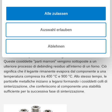
Alle zulassen
Parte marrone
DEBINDING
Auswahl erlauben
In fase di debinding si procede alla rimozione della parte verde
contenuta nel legante. Questo avviene solitamente tramite
Ablehnen
dissoluzione dei componenti del legante mediante solvente o
reazione catalitica. Ciò che rimane è un elemento poroso tenuto
insieme da componenti residui del legante.
Queste cosiddette "parti marroni" vengono sottoposte a un
ulteriore processo di debinding residuo all’interno di un forno. Ciò
significa che il legante rimanente evapora dal componente a una
temperatura compresa tra 400 °C e 900 °C. Allo stesso tempo, le
particelle metalliche iniziano a legarsi formando i cosiddetti colli di
sinterizzazione, che conferiscono al componente una stabilità
sufficiente per la successiva fase di sinterizzazione.