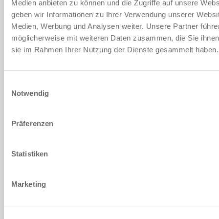
Medien anbieten zu können und die Zugriffe auf unsere Web
3. Soffietto
geben wir Informationen zu Ihrer Verwendung unserer Websit
Medien, Werbung und Analysen weiter. Unsere Partner führe
4. Filtro del vuoto
möglicherweise mit weiteren Daten zusammen, die Sie ihnen b
sie im Rahmen Ihrer Nutzung der Dienste gesammelt haben
5. Elemento di connessione
Einwilligungsauswahl
6. Labbro di aspirazione
Notwendig
Präferenzen
CONTATTATECI
Statistiken
DATI PERSONALI
Nome
*
Marketing
Cognome
*