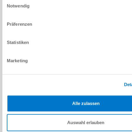
CONTATTATECI!
Notwendig
DATI PERSONALI
Präferenzen
Nome
*
Cognome
*
AZIENDA
Statistiken
Azienda
*
Marketing
Via
*
Det
Luogo
*
Paese
*
Alle zulassen
CAP
*
Auswahl erlauben
Stato