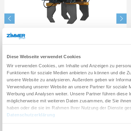
altro
RIFERIMENTO DEL SISTEMA
PINZA PER ASSI
Diese Webseite verwendet Cookies
ALTRO
Wir verwenden Cookies, um Inhalte und Anzeigen zu persona
Funktionen für soziale Medien anbieten zu können und die Zug
unsere Website zu analysieren. Außerdem geben wir Informat
Verwendung unserer Website an unsere Partner für soziale 
Werbung und Analysen weiter. Unsere Partner führen diese 
möglicherweise mit weiteren Daten zusammen, die Sie ihnen 
COMPONENTI
haben oder die sie im Rahmen Ihrer Nutzung der Dienste g
Datenschutzerklärung
Einwilligungsauswahl